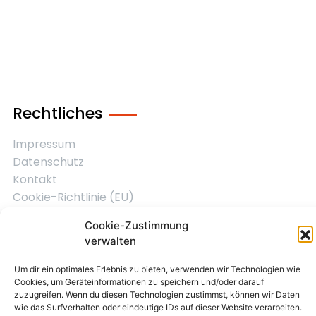
Rechtliches
Impressum
Datenschutz
Kontakt
Cookie-Richtlinie (EU)
Cookie-Zustimmung
verwalten
2026 © All rights reserved. Powered by zweigelb
Um dir ein optimales Erlebnis zu bieten, verwenden wir Technologien wie
Cookies, um Geräteinformationen zu speichern und/oder darauf
zuzugreifen. Wenn du diesen Technologien zustimmst, können wir Daten
wie das Surfverhalten oder eindeutige IDs auf dieser Website verarbeiten.